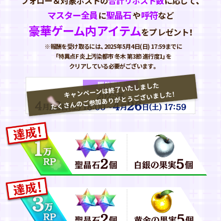
フォロー＆対象ポストの
合計リポスト数
に応じて、
マスター全員
聖晶石
呼符
に
や
など
豪華ゲーム内アイテム
をプレゼント！
※報酬を受け取るには、2025年5月4日(日) 17:59までに
「特異点F 炎上汚染都市 冬木 第3節 進行度1」を
クリアしている必要がございます。