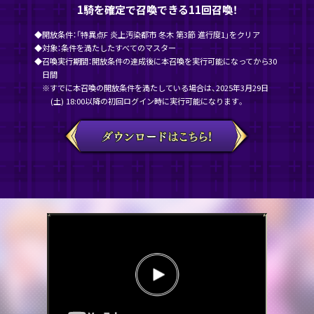
1騎を確定で召喚できる11回召喚！
◆開放条件：「特異点F 炎上汚染都市 冬木 第3節 進行度1」をクリア
◆対象：条件を満たしたすべてのマスター
◆召喚実行期間：開放条件の達成後に本召喚を実行可能になってから30
日間
※すでに本召喚の開放条件を満たしている場合は、2025年3月29日
(土) 18:00以降の初回ログイン時に実行可能になります。