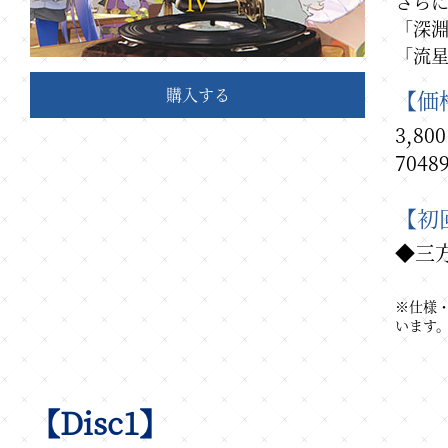
さらに
「深
「流星
購入する
【価
3,8
7048
【初
◆三
※仕様
います
【Disc1】