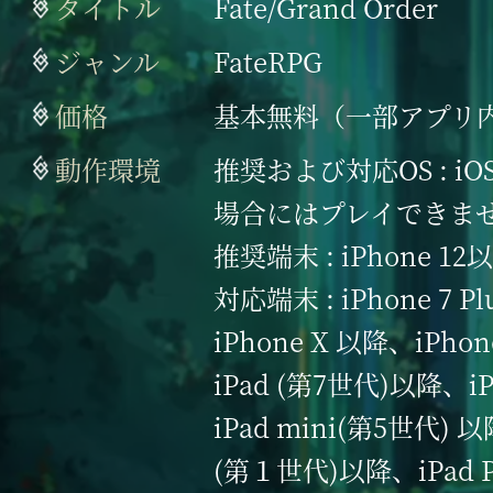
タイトル
Fate/Grand Order
ジャンル
FateRPG
価格
基本無料（一部アプリ
動作環境
推奨および対応OS : iO
場合にはプレイできませ
推奨端末 : iPhone 12
対応端末 : iPhone 7 Pl
iPhone X 以降、iPh
iPad (第7世代)以降、i
iPad mini(第5世代) 以
(第１世代)以降、iPad 