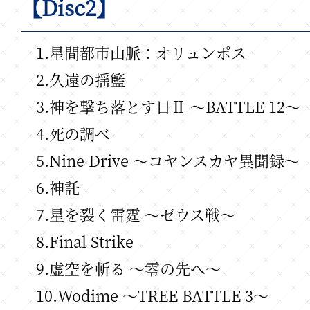
【Disc2】
1.星間都市山脈：オリュンポス
2.久遠の揺籃
3.神を撃ち落とす日Ⅱ ～BATTLE 12～
4.死の調べ
5.Nine Drive ～コヤンスカヤ異聞録～
6.神託
7.星を裂く雷霆 ～ゼウス戦～
8.Final Strike
9.虚空を斬る ～零の先へ～
10.Wodime ～TREE BATTLE 3～