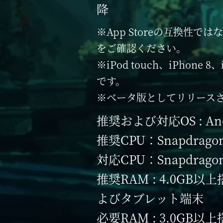
降
※App Storeの互換性
をご確認ください。
※iPod touch、iPhone
です。
※ベータ版としてリリースさ
推奨および対応OS : Andr
推奨CPU：Snapdrago
対応CPU：Snapdragon 
推奨RAM : 4.0GB
よびタブレット端末
必要RAM : 3.0GB