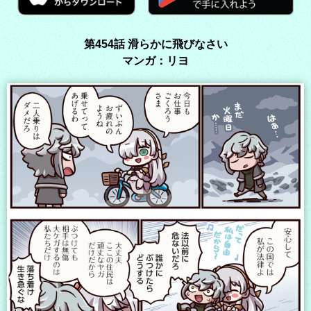
第454話 滑らかに飛びなさい
マンガ：リヨ