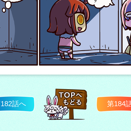
182話へ
第184
TOPへ戻る