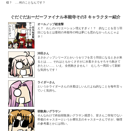
様？ ……何のことなんです？
ぐだぐだおーだーファイナル本能寺その3 キャラクター紹介
オールノッブ総進撃
え？ わしのバリエーション増えすぎィ！？ 的なことを言う羽
目になるとは最初の本能寺の時は夢にも思わなかったんじゃよ
ネ！
沖田さん
まさかノッブシリーズとかいうセリフを言う羽目になるときが来
るとは……。それはともかくさすがに水着ネタもそろそろ飽きて
きたとい……、いえ、全然飽きません！ むしろ一周回って新鮮
な気持ちです！
ライダーさん
というかライダーさんの水着ほしいんだよね的なことを毎年言っ
ていく気持ち。
胡散臭いグラサン
そんなわけで終始胡散臭いグラサン感漂う、皆さんご存知でない
帝都のキャスターというか摩玖主のキャスターさんですが、物理
の参考書とかには弱い。