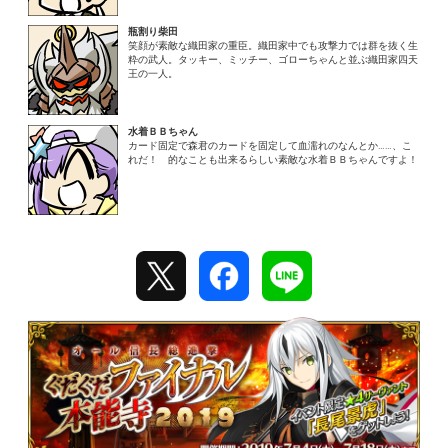
瓶割り柴田
笑顔が素敵な織田家の重臣。織田家中でも攻撃力では群を抜く生
粋の武人。タッキー、ミッチー、ゴローちゃんと並ぶ織田家四天
王の一人。
水着ＢＢちゃん
カード固定で森君のカードを固定して血濡れのなんとか……、こ
れだ！ 的なことも出来るらしい素敵な水着ＢＢちゃんですよ！