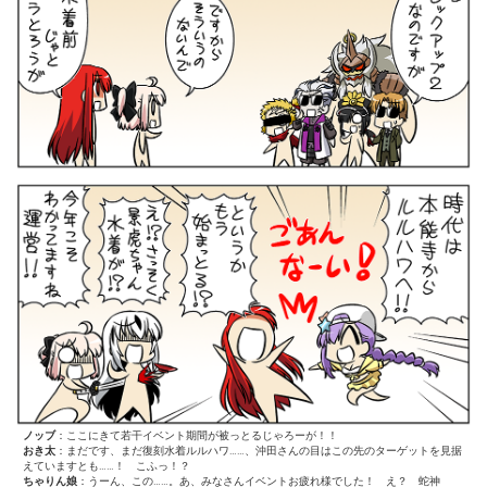
ノッブ
：ここにきて若干イベント期間が被っとるじゃろーが！！
おき太
：まだです、まだ復刻水着ルルハワ……、沖田さんの目はこの先のターゲットを見据
えていますとも……！ こふっ！？
ちゃりん娘
：うーん、この……。あ、みなさんイベントお疲れ様でした！ え？ 蛇神