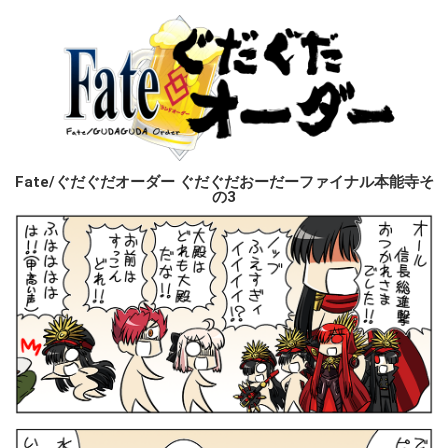
Fate/ぐだぐだオーダー ぐだぐだおーだーファイナル本能寺そ
の3