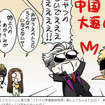
だぐだイベント第三弾『ぐだぐだ帝都聖杯奇譚』楽しんでもらえたかの！ 
ンは涙なしには見れなかったの！