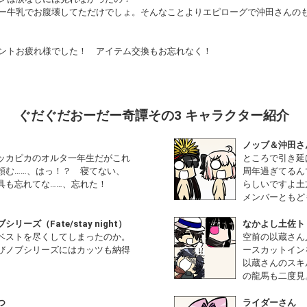
ー牛乳でお腹壊してただけでしょ。そんなことよりエピローグで沖田さんの
ントお疲れ様でした！ アイテム交換もお忘れなく！
ぐだぐだおーだー奇譚その3 キャラクター紹介
ノッブ＆沖田さ
ッカピカのオルタ一年生だがこれ
ところで引き延
頼む……、はっ！？ 寝てない、
周年過ぎてるん
具も忘れてな……、忘れた！
らしいですよ土
メンバーともど
リーズ（Fate/stay night）
なかよし土佐ト
ベストを尽くしてしまったのか。
空前の以蔵さん
びノブシリーズにはカッツも納得
ースカットイン
。
以蔵さんのスキ
の龍馬も二度見
つ
ライダーさん