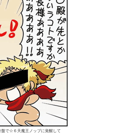
終盤で☆６天魔王ノッブに覚醒して