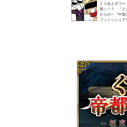
とりあえずコー
殿ッ！？ 『と
からの～『中国
フィニッシュで