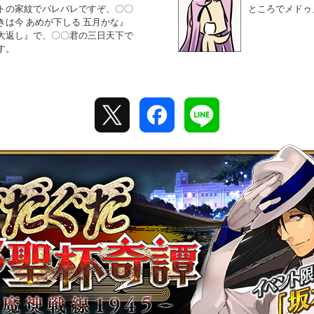
トの家紋でバレバレですぞ、〇〇
ところでメドゥ
きは今 あめが下しる 五月かな』
大返し』で、〇〇君の三日天下で
す。