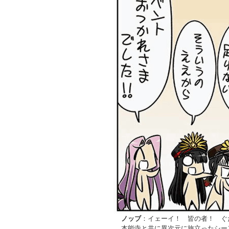
ノッブ
：イェーイ！ 皆の者！ ぐ
本能寺と共に異次元に旅立ったシー