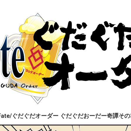
Fate/ぐだぐだオーダー ぐだぐだおーだー奇譚その