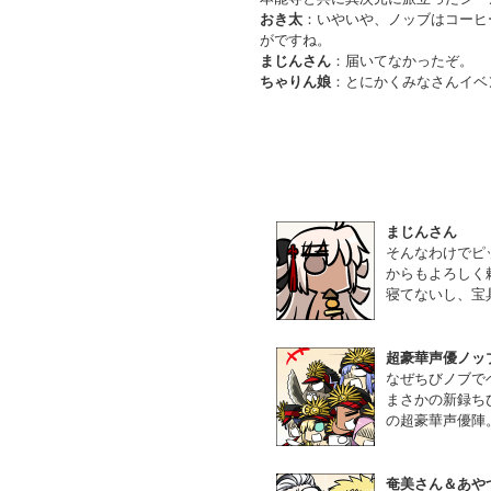
おき太
：いやいや、ノッブはコーヒ
がですね。
まじんさん
：届いてなかったぞ。
ちゃりん娘
：とにかくみなさんイベ
まじんさん
そんなわけでピ
からもよろしく
寝てないし、宝
超豪華声優ノッブシ
なぜちびノブで
まさかの新録ち
の超豪華声優陣
奄美さん＆あや