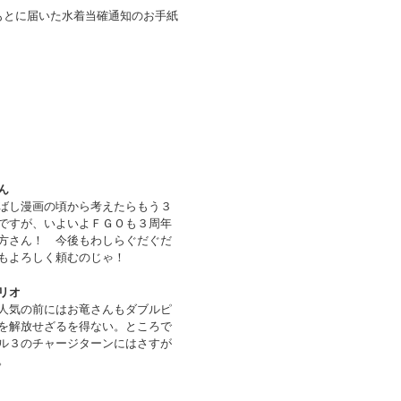
もとに届いた水着当確通知のお手紙
ん
ばし漫画の頃から考えたらもう３
ですが、いよいよＦＧＯも３周年
方さん！ 今後もわしらぐだぐだ
もよろしく頼むのじゃ！
リオ
人気の前にはお竜さんもダブルピ
を解放せざるを得ない。ところで
ル３のチャージターンにはさすが
。