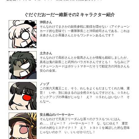
ぐだぐだおーだー維新その2 キャラクター紹介
沖田さん
そんなわけでまさかの副長参戦に動揺を隠せない（アイチューン
カード的な意味で）一番隊隊長こと沖田総司さんである。これは
永倉さんとか斉藤さんとかもワンチャンあるんです？
土方さん
そんなわけで高杉さんとか龍馬さんとか情報も錯綜しましたが、
真名は鬼の副長こと武州のバラガキさんですとも！ ちなみにア
イチューンカードはポケットマネーだそうで勘定方の河合さんも
安心の金策。
ノッブ
この第六天魔王こと、そう、わしをよくもだましてくれた喃、運
営！ いや、別に始まるのは全然ＯＫなんですけども、☆５わし
ピックアップの準備がじゃな！ え？ ☆５わしはいない？ そ
んなー。
安土桃山のバーサーカー
そんなわけで天真フリーダムな茶々のクラスもついにはん
め……、げぇー！？ バーサーカー！？ な、なにゆえ？ 運営
のポカ的なミステイク！？ え？ トヨトミを滅ぼした的な意味
じゃないのか？ い、いいがかりだし！