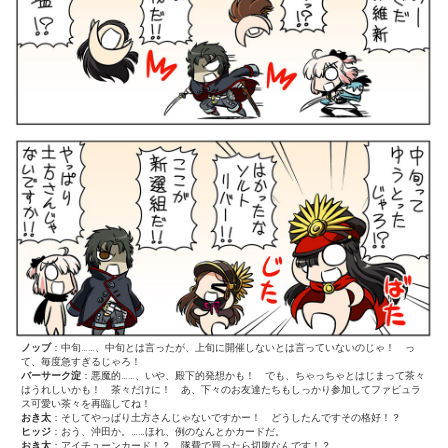
ノッブ
：中旬……、中旬とは言ったが、上旬に開催しないとは言っていないのじゃ！ っ
て、毎度急すぎるじゃろ！
バーサーク淀
：悪魔的……、いや、殿下的発想かも！ でも、ちゃっちゃとはじまって茶々
はうれしいかも！ 茶々だけに！ あ、下々のお友達たちもしっかり参加してファビュラ
ス可愛い茶々を再臨してね！
おき太
：そしてやっぱり土方さんじゃないですかー！ どうしたんですその格好！？
ヒッジ
：おう、沖田か。……ほれ、例のなんとかカードだ。
おき太
：アイチューンカード！？ 隊費で買ったら切腹なんです！？