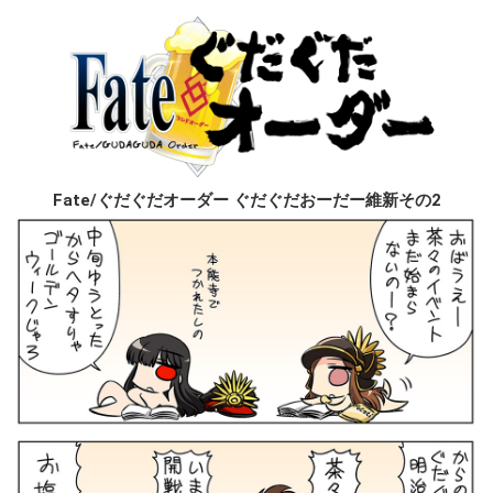
Fate/ぐだぐだオーダー ぐだぐだおーだー維新その2