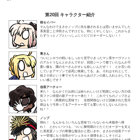
第20回 キャラクター紹介
桜セイバー
そんなわけでまさかノッブに先を越されるとは思いませんでした
系英霊こと沖田さんですけども、特にくやしくない、これからま
たずうっとノブといっしょにぐだぐだオーダーしない！！
青さん
ついにシロウの戦いをしっかり見守りきったマン系サーヴァント
のアルトリなんとかさんですが、回想シーンで着ていたなんか可
愛い服を、隣のモーさんがオレも欲しいんだぜ！！ とか言い出
していまアマゾンで必死に検索してる。あ、それはそれとして、
祝２０回という事でそろそろからあげクンの差し入れとかしても
いい感じです？
信長アーチャー
来た！ なんかぐだお的には紛らわしいけど戦国じゃない方の信
長ファン待望の新アーチャー来た！！ これでうちのノッブさよ
なら！！（商業的な意味で） 全然関係ないけど訓練された型月
厨はもう弓持ってるアーチャー見ても驚いたりしないんだから
ね！！
ノッブ
帰れ！ なんかもういろんな意味でいらないから本能寺へ帰
れ！ とかいいつつも、ついに黎明期のぐだぐだオーダーを支え
た系英霊ノッブの華麗な復活かと思いきや、まさかの信長アーチ
ャー登場にもう信長がゲシュタルト崩壊をおこしそうだよ
ぉ！！ 全然関係なくもないけど某新アーチャーの絵師さんが描