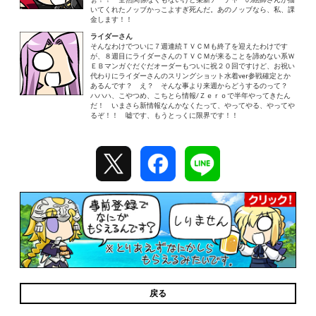
いてくれたノッブかっこよすぎ死んだ。あのノッブなら、私、課
金します！！
ライダーさん
そんなわけでついに７週連続ＴＶＣＭも終了を迎えたわけです
が、８週目にライダーさんのＴＶＣＭが来ることを諦めない系Ｗ
ＥＢマンガぐだぐだオーダーもついに祝２０回ですけど、お祝い
代わりにライダーさんのスリングショット水着ver参戦確定とか
あるんです？ え？ そんな事より来週からどうするのって？
ハハハ、こやつめ、こちとら情報/Ｚｅｒｏで半年やってきたん
だ！ いまさら新情報なんかなくたって、やってやる、やってや
るぞ！！ 嘘です、もうとっくに限界です！！
戻る