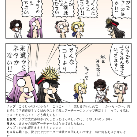
ノッブ
：こうじゃないじゃろ！ こうじゃ！！ 悲しみのわし死亡……、か〜ら〜の〜、満
を持して７週連続ＴＶＣＭのラストで魔人アーチャーことノッブ復活！！ っていう流れ
じゃったじゃろ！！ どう考えても！！
おき太
：ノブに先に参戦されてしまうとはくやしいのう、くやしいのう（棒）
青さん
：まさかの信長アーチャーとはたまげましたねぇ。
ノッブ
：おのれ運営えええええぇぇぇぇ！！！！
ちゃりん娘
：あ、祝ぐだぐだオーダー連載２０回らしいですよ、特に何もありませんけ
ど。